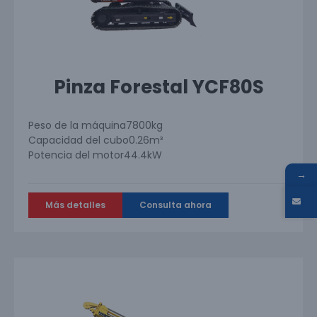
Pinza Forestal YCF80S
Peso de la máquina
7800kg
Capacidad del cubo
0.26m³
Potencia del motor
44.4kW
→
Más detalles
Consulta ahora