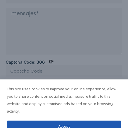
⟳
Captcha Code:
306
ENVIAR INQUIRTA AHORA
This site uses cookies to improve your online experience, allow
you to share content on social media, measure traffic to this
website and display customised ads based on your browsing
activity.
1
Condiciones de uso
Guangxi Yuchai
Accept
Derechos de autor Privacidad