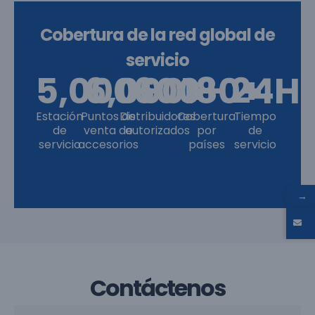
Cobertura de la red global de
servicio
5,000
6,000
600
+
180
+
+
24
+
H
Estación
Puntos de
Distribuidores
Cobertura
Tiempo
de
venta de
autorizados
por
de
servicio
accesorios
países
servicio
→
Contáctenos