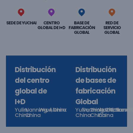
SEDE DE YUCHAI
CENTRO
BASE DE
RED DE
GLOBAL DE I+D
FABRICACIÓN
SERVICIO
GLOBAL
GLOBAL
Distribución
Distribución
del centro
de bases de
global de
fabricación
I+D
Global
Yulin,
Nanning,
Wuxi,China
Alemania
Yulin,
Nanning,China
Zhuhai,
Wuhu,
Vietnam
Tailandi
Brasil
China
China
China
China
China