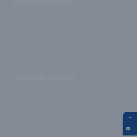
supervivencia
Yuchai solo puede sobrevivir si ayudamos a
los clientes a tener éxito
Valor de Marca
114,306 millones de yuanes (Evaluado por
World Brand Lab en 2025)
→