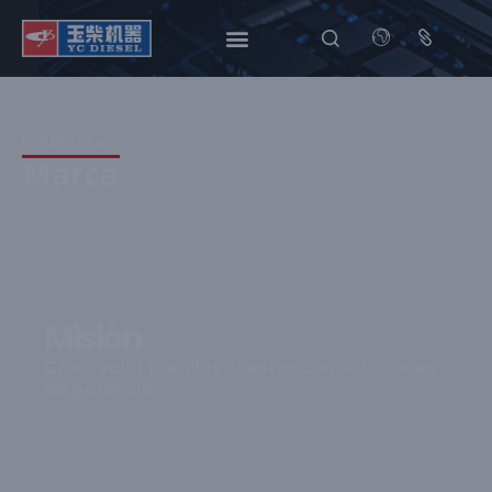
HOME
/ Brand
Marca
Misión
Crear valor para los clientes con soluciones
de potencia