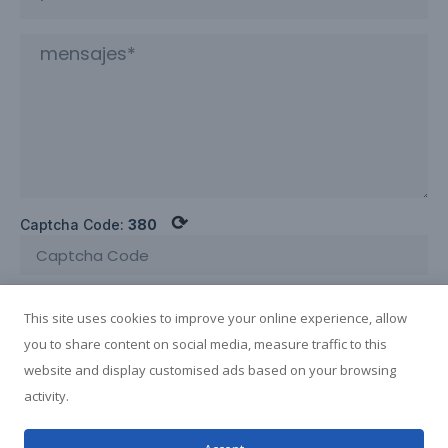
⟳
Captcha Code:
380
ENVIAR INQUIRTA AHORA
This site uses cookies to improve your online experience, allow
you to share content on social media, measure traffic to this
website and display customised ads based on your browsing
activity.
1
Condiciones de uso
Guangxi Yuchai