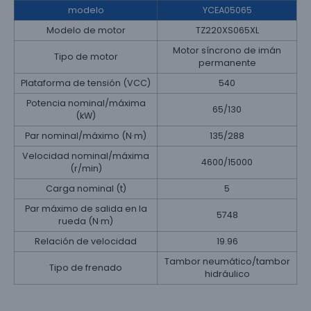
modelo
YCEA05065
Modelo de motor
TZ220XS065XL
Motor síncrono de imán
Tipo de motor
permanente
Plataforma de tensión (VCC)
540
Potencia nominal/máxima
65/130
(kW)
Par nominal/máximo (N·m)
135/288
Velocidad nominal/máxima
4600/15000
(r/min)
Carga nominal (t)
5
Par máximo de salida en la
5748
rueda (N·m)
Relación de velocidad
19.96
Tambor neumático/tambor
Tipo de frenado
hidráulico