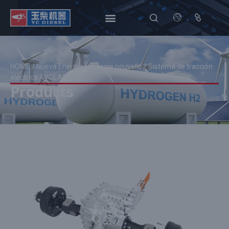
HOME
/
Nueva Energía
/
Énergie nouvelle
/
Sistema de tracción
eléctrica
/ YCEA05065
Products